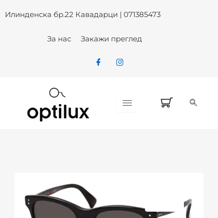
Skip
Илинденска бр.22 Кавадарци | 071385473
to
content
За нас
Закажи преглед