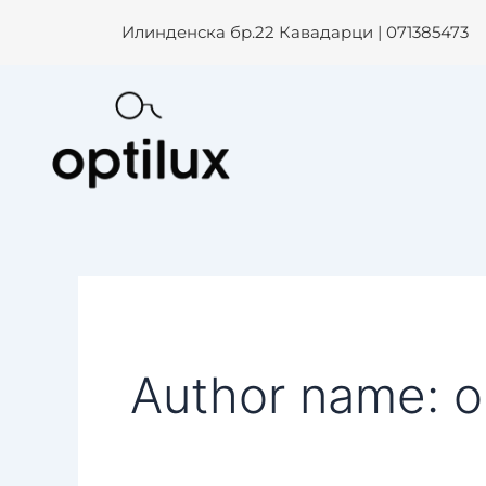
Search
Skip
Илинденска бр.22 Кавадарци | 071385473
for:
to
content
Author name: o