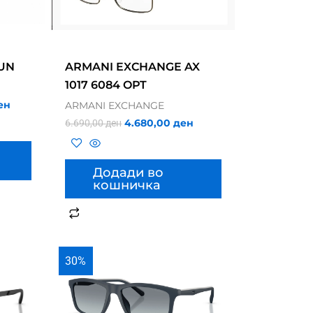
SUN
ARMANI EXCHANGE AX
1017 6084 OPT
ен
ARMANI EXCHANGE
4.680,00
ден
6.690,00
ден
Додади во
кошничка
30%