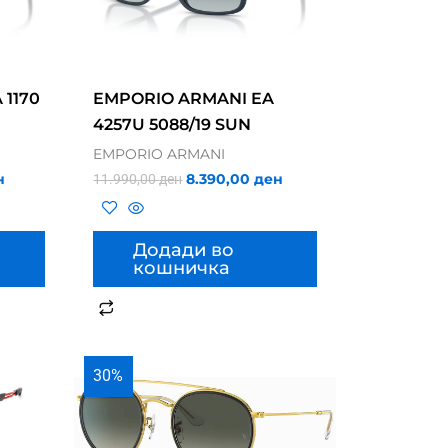
 1170
EMPORIO ARMANI EA
4257U 5088/19 SUN
EMPORIO ARMANI
н
8.390,00
ден
11.990,00
ден
Додади во
кошничка
30%