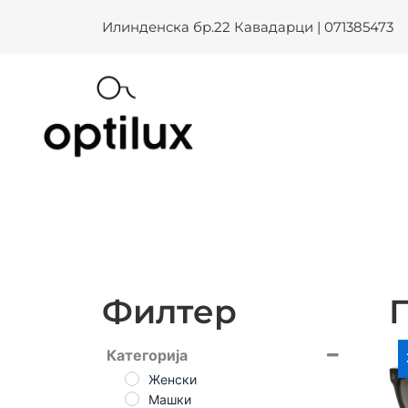
Машки – Optilux
Skip
Илинденска бр.22 Кавадарци | 071385473
to
content
Филтер
Категорија
Женски
Машки