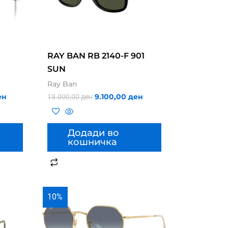
RAY BAN RB 2140-F 901
SUN
Ray Ban
ен
9.100,00
ден
13.000,00
ден
Додади во
кошничка
10%