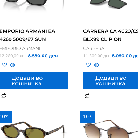
EMPORIO ARMANI EA
CARRERA CA 4020/C
4269 5009/87 SUN
BLX99 CLIP ON
EMPORIO ARMANI
CARRERA
8.580,00
ден
8.050,00
д
12.250,00
ден
11.500,00
ден
Додади во
Додади во
кошничка
кошничка
10%
10%