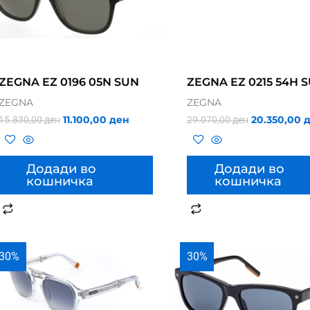
ZEGNA EZ 0196 05N SUN
ZEGNA EZ 0215 54H 
ZEGNA
ZEGNA
11.100,00
ден
20.350,00
15.830,00
ден
29.070,00
ден
Додади во
Додади во
кошничка
кошничка
30%
30%