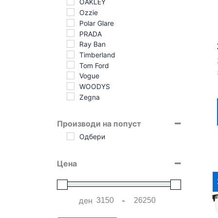
OAKLEY
Ozzie
Polar Glare
PRADA
Ray Ban
Timberland
Tom Ford
Vogue
WOODYS
Zegna
Производи на попуст
Одбери
Цена
ден
-
Minimum Price
Maximum Price