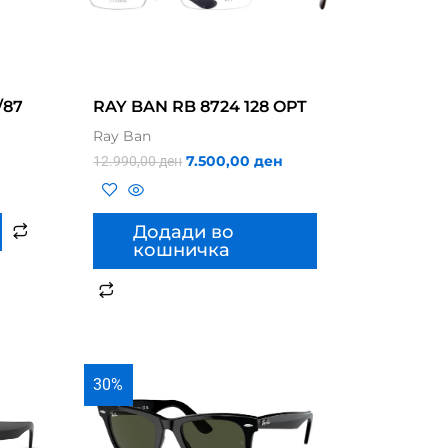
/87
RAY BAN RB 8724 128 OPT
Ray Ban
7.500,00
ден
12.990,00
ден
Додади во
кошничка
30%