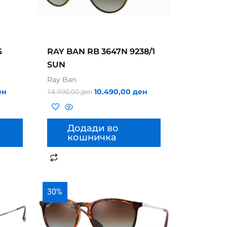
S
RAY BAN RB 3647N 9238/1
SUN
Ray Ban
ен
10.490,00
ден
14.990,00
ден
Додади во
кошничка
30%