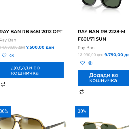
RAY BAN RB 5451 2012 OPT
RAY BAN RB 2228-M
F601/71 SUN
Ray Ban
7.500,00
ден
14.990,00
ден
Ray Ban
9.790,00
д
13.990,00
ден
Додади во
кошничка
Додади во
кошничка
30%
30%