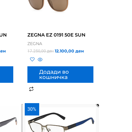
SUN
ZEGNA EZ 0191 50E SUN
ZEGNA
ден
12.100,00
ден
17.250,00
ден
Додади во
кошничка
30%