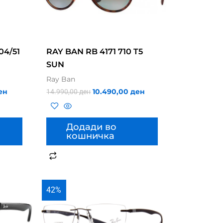
04/51
RAY BAN RB 4171 710 T5
SUN
Ray Ban
ен
10.490,00
ден
14.990,00
ден
Додади во
кошничка
42%