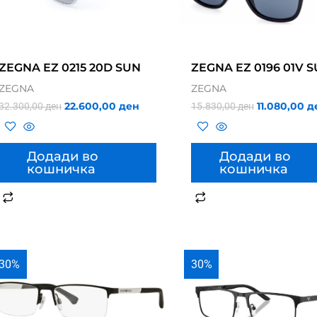
ZEGNA EZ 0215 20D SUN
ZEGNA EZ 0196 01V 
ZEGNA
ZEGNA
22.600,00
ден
11.080,00
д
32.300,00
ден
15.830,00
ден
Додади во
Додади во
кошничка
кошничка
30%
30%