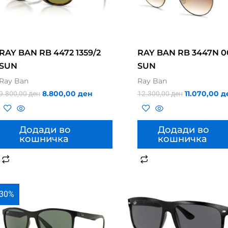
RAY BAN RB 4472 1359/2
RAY BAN RB 3447N 0
SUN
SUN
Ray Ban
Ray Ban
8.800,00
ден
11.070,00
д
9.800,00
ден
12.300,00
ден
Додади во
Додади во
кошничка
кошничка
30%