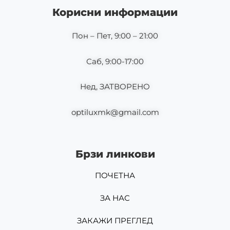
o
g
Корисни информации
o
r
k
a
m
Пон – Пет, 9:00 – 21:00
Саб, 9:00-17:00
Нед, ЗАТВОРЕНО
optiluxmk@gmail.com
Брзи линкови
ПОЧЕТНА
ЗА НАС
ЗАКАЖИ ПРЕГЛЕД