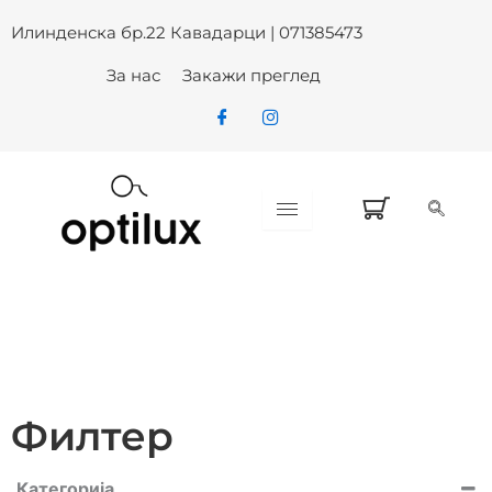
Skip
Илинденска бр.22 Кавадарци | 071385473
to
content
За нас
Закажи преглед
Филтер
Категорија