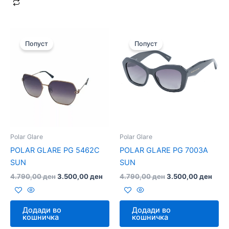
Original
Current
Original
Curr
price
price
price
price
Попуст
Попуст
was:
is:
was:
is:
4.790,00 ден.
3.500,00 ден.
4.790,00 ден.
3.50
Polar Glare
Polar Glare
POLAR GLARE PG 5462C
POLAR GLARE PG 7003A
SUN
SUN
4.790,00
ден
3.500,00
ден
4.790,00
ден
3.500,00
ден
Додади во
Додади во
кошничка
кошничка