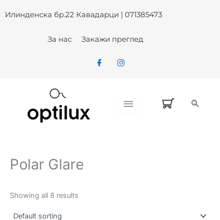
Skip
Илинденска бр.22 Кавадарци | 071385473
to
content
За нас
Закажи преглед
Polar Glare
Showing all 8 results