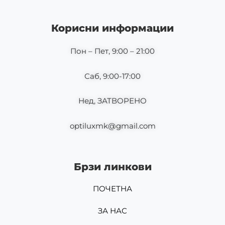
e
t
b
a
o
g
Корисни информации
o
r
k
a
m
Пон – Пет, 9:00 – 21:00
Саб, 9:00-17:00
Нед, ЗАТВОРЕНО
optiluxmk@gmail.com
Брзи линкови
ПОЧЕТНА
ЗА НАС