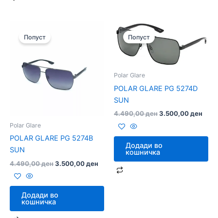
Original
Current
Original
Curr
price
price
price
price
Попуст
Попуст
was:
is:
was:
is:
4.490,00 ден.
3.500,00 ден.
4.490,00 ден.
3.50
Polar Glare
POLAR GLARE PG 5274D
SUN
4.490,00
ден
3.500,00
ден
Polar Glare
POLAR GLARE PG 5274B
Додади во
SUN
кошничка
4.490,00
ден
3.500,00
ден
Додади во
кошничка