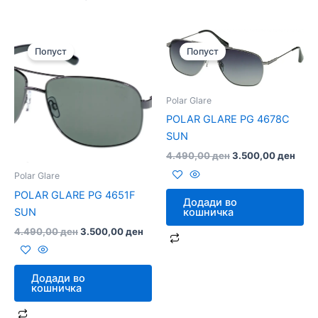
Original
Current
Original
Curr
price
price
price
price
Попуст
Попуст
was:
is:
was:
is:
4.490,00 ден.
3.500,00 ден.
4.490,00 ден.
3.50
Polar Glare
POLAR GLARE PG 4678C
SUN
4.490,00
ден
3.500,00
ден
Polar Glare
POLAR GLARE PG 4651F
Додади во
SUN
кошничка
4.490,00
ден
3.500,00
ден
Додади во
кошничка