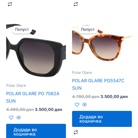
Original
Current
Original
Curr
price
price
price
price
Попуст
Попуст
was:
is:
was:
is:
4.490,00 ден.
3.500,00 ден.
4.790,00 ден.
3.50
Polar Glare
POLAR GLARE PG5547C
Polar Glare
SUN
POLAR GLARE PG 7082A
4.790,00
ден
3.500,00
ден
SUN
4.490,00
ден
3.500,00
ден
Додади во
кошничка
Додади во
кошничка