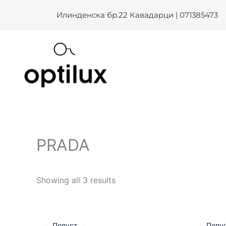
Skip
Илинденска бр.22 Кавадарци | 071385473
to
content
PRADA
Showing all 3 results
Original
Current
price
price
Попуст
Попу