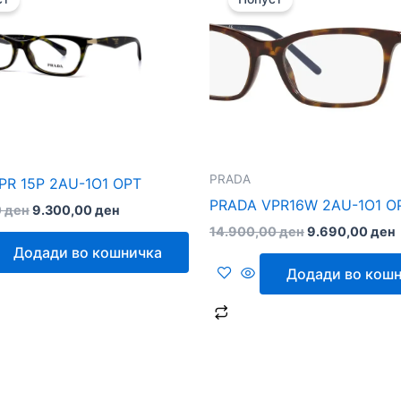
was:
is:
was:
i
15.500,00 ден.
9.300,00 ден.
14.900,00 ден
PRADA
PR 15P 2AU-1O1 OPT
PRADA VPR16W 2AU-1O1 O
0
ден
9.300,00
ден
14.900,00
ден
9.690,00
ден
Додади во кошничка
Додади во кош