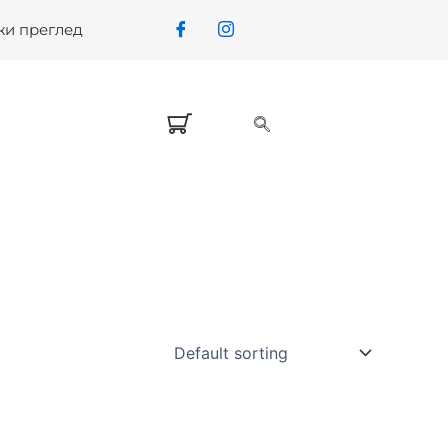
жи преглед
Current
price