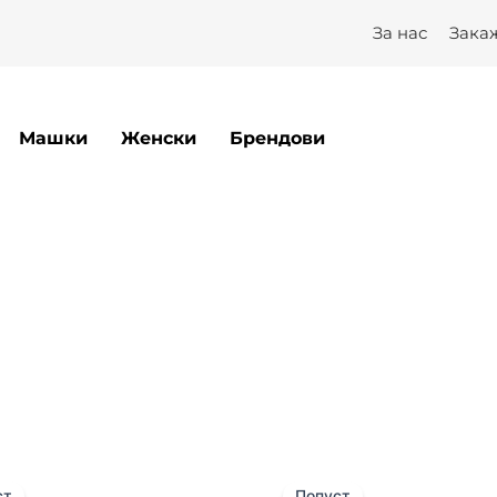
За нас
Зака
Машки
Женски
Брендови
Original
Current
Original
price
price
price
ст
Попуст