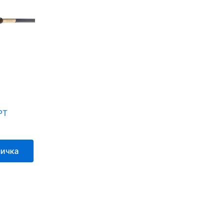
s:
.
9.690,00 ден.
PT
ничка