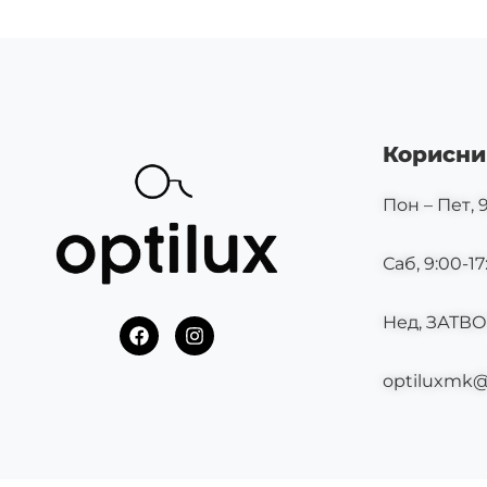
Корисни
Пон – Пет, 9
Саб, 9:00-17
Нед, ЗАТВ
F
I
a
n
c
s
optiluxmk
e
t
b
a
o
g
o
r
k
a
m