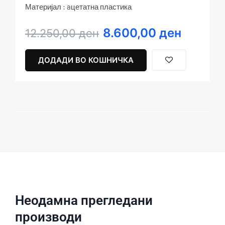
Материјал : aцетатна пластика
8.600,00
ден
Original
Current
12.250,00
ден
price
price
was:
is:
ДОДАДИ ВО КОШНИЧКА
12.250,00 ден.
8.600,00 ден.
Неодамна прегледани
производи