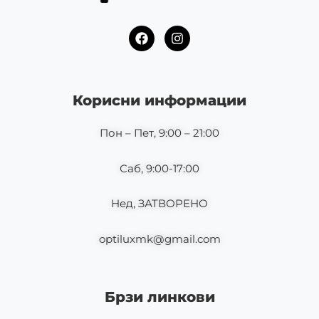
F
I
a
n
c
s
e
t
b
a
o
g
Корисни информации
o
r
k
a
m
Пон – Пет, 9:00 – 21:00
Саб, 9:00-17:00
Нед, ЗАТВОРЕНО
optiluxmk@gmail.com
Брзи линкови