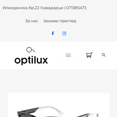
Skip
Илинденска бр.22 Кавадарци | 071385473
to
content
За нас
Закажи преглед