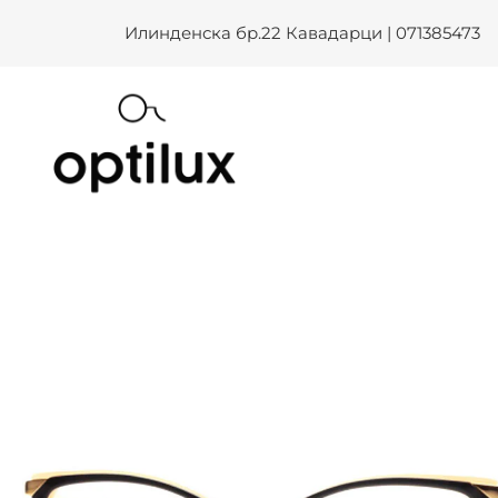
Skip
Илинденска бр.22 Кавадарци | 071385473
to
content