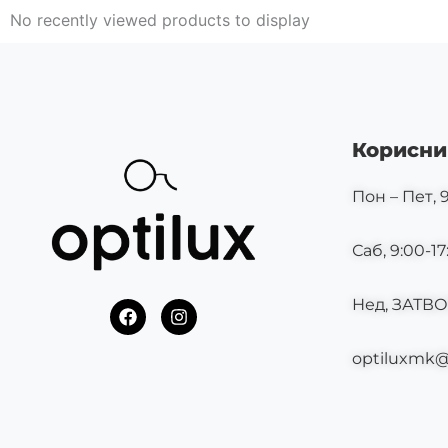
No recently viewed products to display
Корисни
Пон – Пет, 9
Саб, 9:00-17
Нед, ЗАТВ
F
I
a
n
c
s
optiluxmk
e
t
b
a
o
g
o
r
k
a