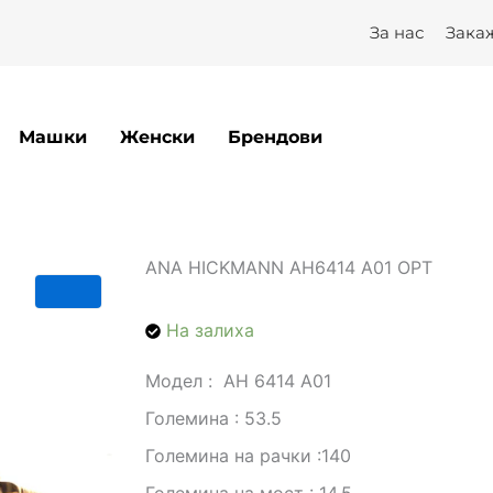
За нас
Зака
Машки
Женски
Брендови
ANA HICKMANN AH6414 A01 OPT
На залиха
Модел : AH 6414 A01
Големина : 53.5
Големина на рачки :140