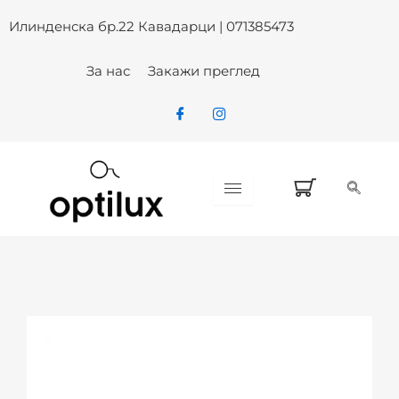
Skip
Илинденска бр.22 Кавадарци | 071385473
to
content
За нас
Закажи преглед