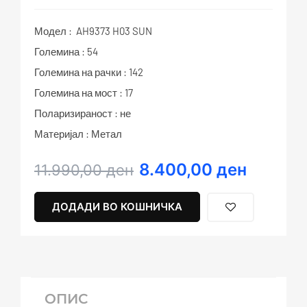
Модел : AH9373 H03 SUN
Големина : 54
Големина на рачки : 142
Големина на мост : 17
Поларизираност : не
Материјал : Метал
8.400,00
ден
Original
Current
11.990,00
ден
price
price
was:
is:
ДОДАДИ ВО КОШНИЧКА
11.990,00 ден.
8.400,00 ден.
ОПИС