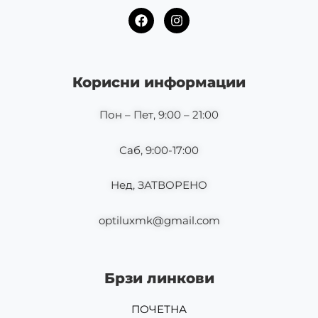
F
I
a
n
c
s
e
t
b
a
o
g
Корисни информации
o
r
k
a
m
Пон – Пет, 9:00 – 21:00
Саб, 9:00-17:00
Нед, ЗАТВОРЕНО
optiluxmk@gmail.com
Брзи линкови
ПОЧЕТНА