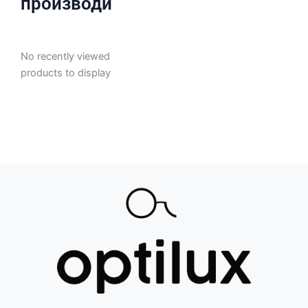
производи
No recently viewed
products to display