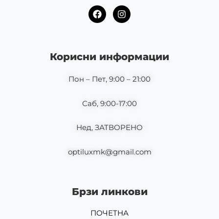
F
I
a
n
c
s
e
t
b
a
o
g
Корисни информации
o
r
k
a
m
Пон – Пет, 9:00 – 21:00
Саб, 9:00-17:00
Нед, ЗАТВОРЕНО
optiluxmk@gmail.com
Брзи линкови
ПОЧЕТНА