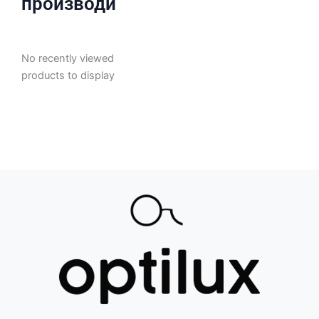
производи
No recently viewed
products to display