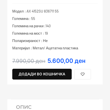
Модел : AX 4152SU 836711 55
Големина : 55
Големина на рачки :140
Големина на мост : 19
Поларизираност : Не
Материјал : Метал/ Ацетатна пластика
5.600,00
ден
Original
Current
7.990,00
ден
price
price
was:
is:
ДОДАДИ ВО КОШНИЧКА
7.990,00 ден.
5.600,00 ден.
ОПИС