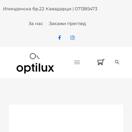
ARMANI EXCHANGE AX 4152SU 8
Skip
Илинденска бр.22 Кавадарци | 071385473
to
content
За нас
Закажи преглед