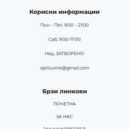
b
a
o
g
Корисни информации
o
r
k
a
m
Пон – Пет, 9:00 – 21:00
Саб, 9:00-17:00
Нед, ЗАТВОРЕНО
optiluxmk@gmail.com
Брзи линкови
ПОЧЕТНА
ЗА НАС