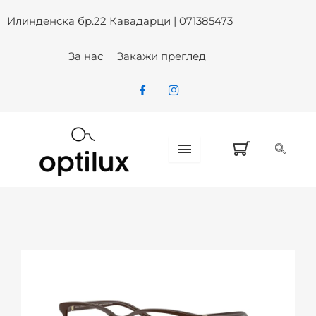
ARMANI EXCHANGE AX3139U 84
Skip
Илинденска бр.22 Кавадарци | 071385473
to
content
За нас
Закажи преглед