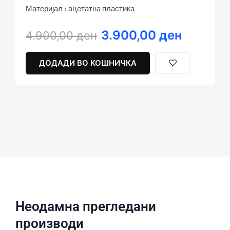
Материјал : ацетатна пластика
3.900,00
ден
Original
Current
4.900,00
ден
price
price
was:
is:
ДОДАДИ ВО КОШНИЧКА
4.900,00 ден.
3.900,00 ден.
Неодамна прегледани
производи