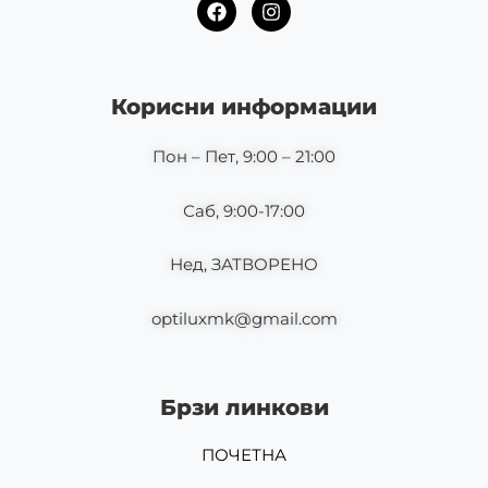
F
I
a
n
c
s
e
t
b
a
o
g
Корисни информации
o
r
k
a
m
Пон – Пет, 9:00 – 21:00
Саб, 9:00-17:00
Нед, ЗАТВОРЕНО
optiluxmk@gmail.com
Брзи линкови
ПОЧЕТНА