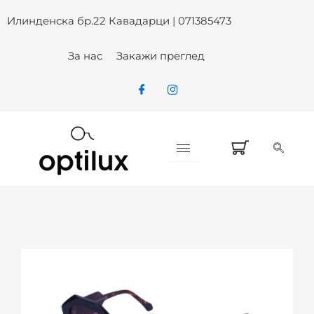
Skip
Илинденска бр.22 Кавадарци | 071385473
to
content
За нас
Закажи преглед