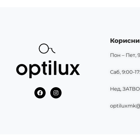
Корисни
Пон – Пет, 9
Саб, 9:00-17
Нед, ЗАТВ
F
I
a
n
c
s
optiluxmk
e
t
b
a
o
g
o
r
k
a
m