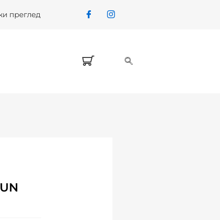
жи преглед
SUN