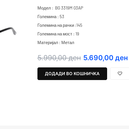
Модел : BG 3319M 03AP
Големина : 53
Големина на рачки :145
Големина на мост : 19
Материјал : Метал
Original
Current
5.990,00
ден
5.690,00
ден
price
price
was:
is:
ДОДАДИ ВО КОШНИЧКА
5.990,00 ден.
5.690,00 ден.