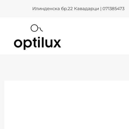
Skip
Илинденска бр.22 Кавадарци | 071385473
to
content