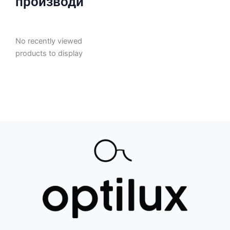
производи
No recently viewed
products to display