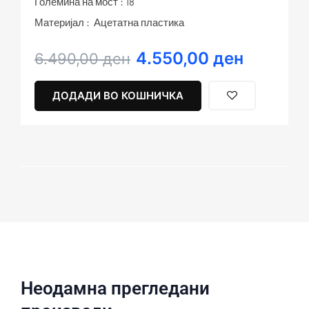
Големина на мост : 18
Материјал : Ацетатна пластика
4.550,00
ден
Original
Current
6.490,00
ден
price
price
was:
is:
ДОДАДИ ВО КОШНИЧКА
6.490,00 ден.
4.550,00 ден.
Неодамна прегледани