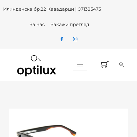
BULGET BG 9279M A01P SUN – 
Skip
Илинденска бр.22 Кавадарци | 071385473
to
content
За нас
Закажи преглед