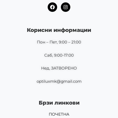
F
I
a
n
c
s
e
t
b
a
o
g
Корисни информации
o
r
k
a
m
Пон – Пет, 9:00 – 21:00
Саб, 9:00-17:00
Нед, ЗАТВОРЕНО
optiluxmk@gmail.com
Брзи линкови
ПОЧЕТНА