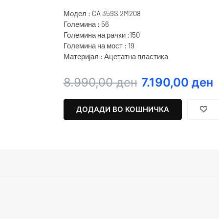
Модел : CA 359S 2M208
Големина : 56
Големина на рачки :150
Големина на мост : 19
Материјал : Ацетатна пластика
Original
Current
8.990,00
ден
7.190,00
ден
price
price
was:
is:
ДОДАДИ ВО КОШНИЧКА
8.990,00 ден.
7.190,00 ден.