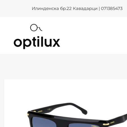
Skip
Илинденска бр.22 Кавадарци | 071385473
to
content