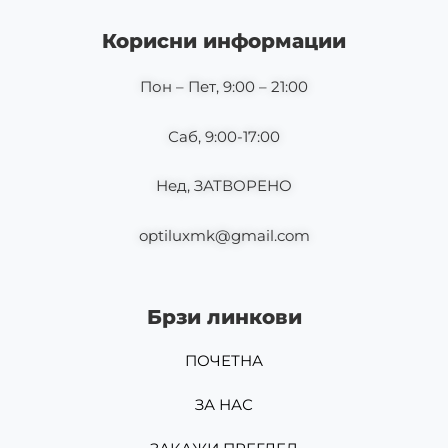
b
a
o
g
Корисни информации
o
r
k
a
m
Пон – Пет, 9:00 – 21:00
Саб, 9:00-17:00
Нед, ЗАТВОРЕНО
optiluxmk@gmail.com
Брзи линкови
ПОЧЕТНА
ЗА НАС