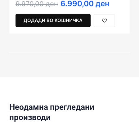
6.990,00
ден
Original
Current
9.970,00
ден
price
price
was:
is:
ДОДАДИ ВО КОШНИЧКА
9.970,00 ден.
6.990,00 ден.
Неодамна прегледани
производи