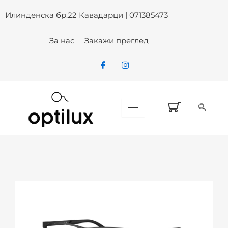
Skip
Илинденска бр.22 Кавадарци | 071385473
to
content
За нас
Закажи преглед