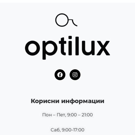
F
I
a
n
c
s
e
t
b
a
o
g
Корисни информации
o
r
k
a
m
Пон – Пет, 9:00 – 21:00
Саб, 9:00-17:00