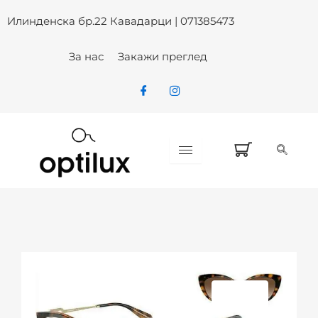
Skip
Илинденска бр.22 Кавадарци | 071385473
to
content
За нас
Закажи преглед