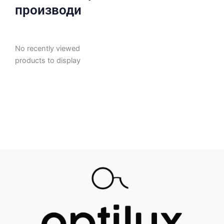
производи
No recently viewed
products to display