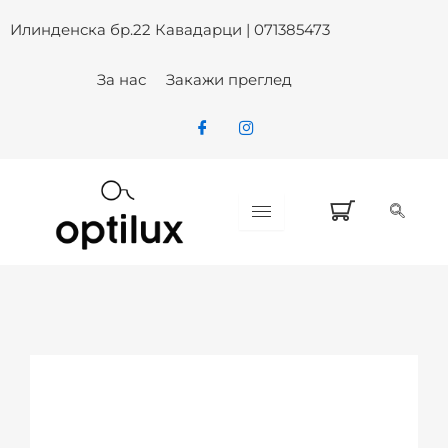
Skip
Илинденска бр.22 Кавадарци | 071385473
to
content
За нас
Закажи преглед