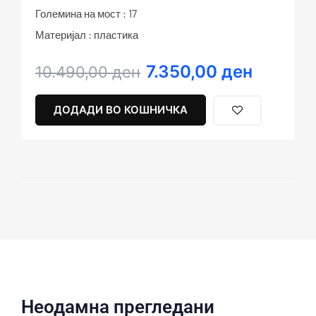
Големина на мост : 17
Материјал : пластика
7.350,00
ден
Original
Current
10.490,00
ден
price
price
was:
is:
ДОДАДИ ВО КОШНИЧКА
10.490,00 ден.
7.350,00 ден.
Неодамна прегледани