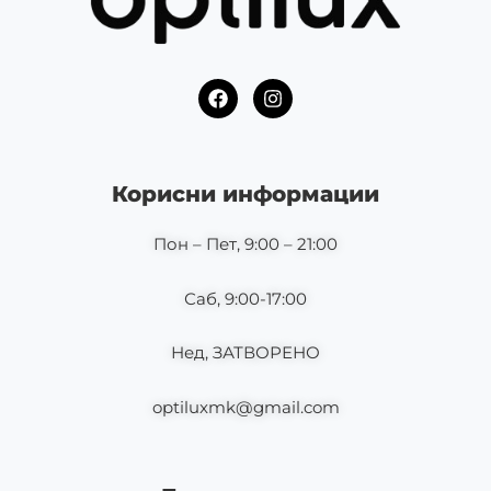
F
I
a
n
c
s
e
t
b
a
o
g
Корисни информации
o
r
k
a
m
Пон – Пет, 9:00 – 21:00
Саб, 9:00-17:00
Нед, ЗАТВОРЕНО
optiluxmk@gmail.com