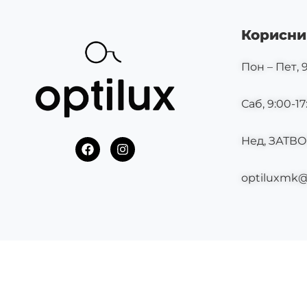
Корисни
Пон – Пет, 9
Саб, 9:00-17
Нед, ЗАТВ
F
I
a
n
c
s
optiluxmk
e
t
b
a
o
g
o
r
k
a
m
©2025 OPTILUX.MK СИТЕ ПРАВА СЕ ЗАДРЖАНИ.