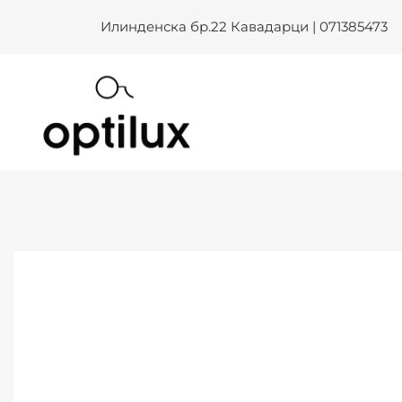
GUESS GU 2933 055 – Optilu
Skip
Илинденска бр.22 Кавадарци | 071385473
to
content