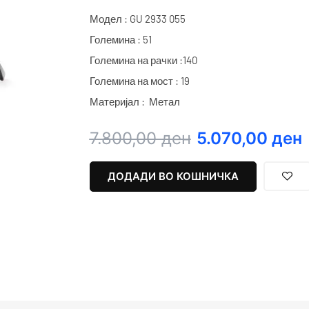
Модел : GU 2933 055
Големина : 51
Големина на рачки :140
Големина на мост : 19
Материјал : Метал
Original
Current
7.800,00
ден
5.070,00
ден
price
price
was:
is:
ДОДАДИ ВО КОШНИЧКА
7.800,00 ден.
5.070,00 ден.