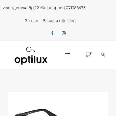
Skip
Илинденска бр.22 Кавадарци | 071385473
to
content
За нас
Закажи преглед