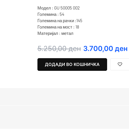
Модел : GU 50005 002
Големина : 54
Големина на рачки :145
Големина на мост : 18
Материјал : метал
Original
Current
5.250,00
ден
3.700,00
ден
price
price
was:
is:
ДОДАДИ ВО КОШНИЧКА
5.250,00 ден.
3.700,00 ден.