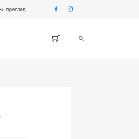
жи преглед
T