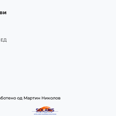
ви
ЛЕД
аботено од
Мартин Николов