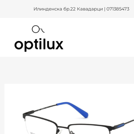
Skip
Илинденска бр.22 Кавадарци | 071385473
to
content