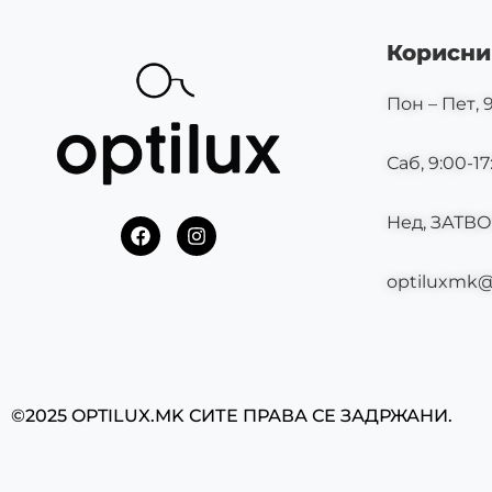
Корисни
Пон – Пет, 9
Саб, 9:00-17
Нед, ЗАТВ
F
I
a
n
c
s
optiluxmk
e
t
b
a
o
g
o
r
k
a
m
©2025 OPTILUX.MK СИТЕ ПРАВА СЕ ЗАДРЖАНИ.