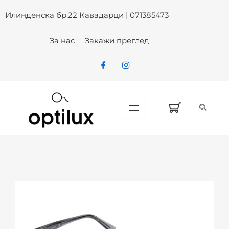
Guess GU 50059 001 – Optilux
Skip
Илинденска бр.22 Кавадарци | 071385473
to
content
За нас
Закажи преглед