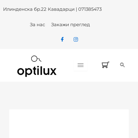
Skip
Илинденска бр.22 Кавадарци | 071385473
to
content
За нас
Закажи преглед