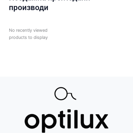
производи
No recently viewed
products to display