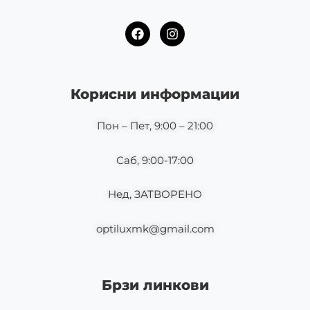
F
I
a
n
c
s
e
t
b
a
o
g
Корисни информации
o
r
k
a
m
Пон – Пет, 9:00 – 21:00
Саб, 9:00-17:00
Нед, ЗАТВОРЕНО
optiluxmk@gmail.com
Брзи линкови