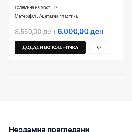
Големина на мост : 17
Материјал : Ацетатна пластика
6.000,00
ден
Original
Current
8.550,00
ден
price
price
was:
is:
ДОДАДИ ВО КОШНИЧКА
8.550,00 ден.
6.000,00 ден.
Неодамна прегледани