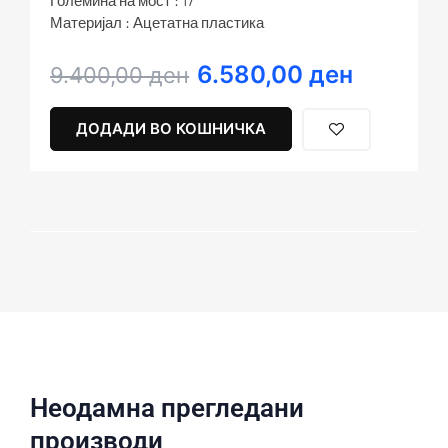
Големина на мост : 17
Материјал : Ацетатна пластика
6.580,00
ден
Original
Current
9.400,00
ден
price
price
was:
is:
ДОДАДИ ВО КОШНИЧКА
9.400,00 ден.
6.580,00 ден.
Неодамна прегледани
производи