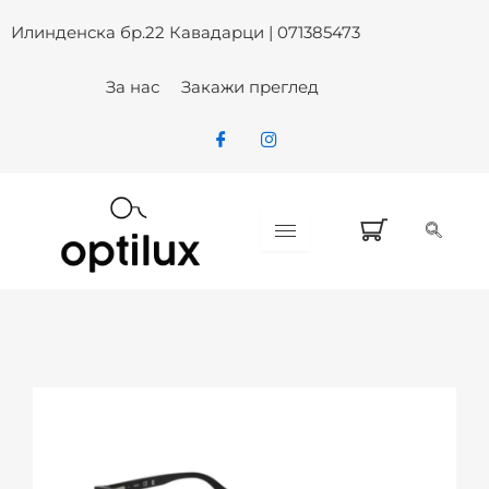
Skip
Илинденска бр.22 Кавадарци | 071385473
to
content
За нас
Закажи преглед