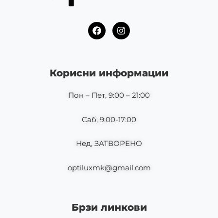
F
I
a
n
c
s
e
t
b
a
o
g
Корисни информации
o
r
k
a
m
Пон – Пет, 9:00 – 21:00
Саб, 9:00-17:00
Нед, ЗАТВОРЕНО
optiluxmk@gmail.com
Брзи линкови