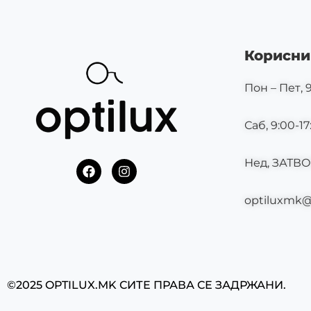
Корисни
Пон – Пет, 9
Саб, 9:00-17
Нед, ЗАТВ
F
I
a
n
c
s
optiluxmk
e
t
b
a
o
g
o
r
k
a
m
©2025 OPTILUX.MK СИТЕ ПРАВА СЕ ЗАДРЖАНИ.