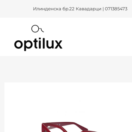
Skip
Илинденска бр.22 Кавадарци | 071385473
to
content