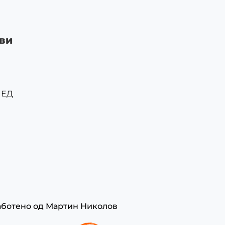
ви
ЛЕД
аботено од
Мартин Николов