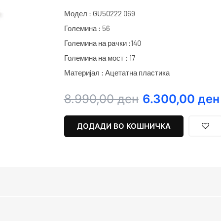
Модел : GU50222 069
Големина : 56
Големина на рачки :140
Големина на мост : 17
Материјал : Ацетатна пластика
Original
Current
8.990,00
ден
6.300,00
ден
price
price
was:
is:
ДОДАДИ ВО КОШНИЧКА
8.990,00 ден.
6.300,00 ден.