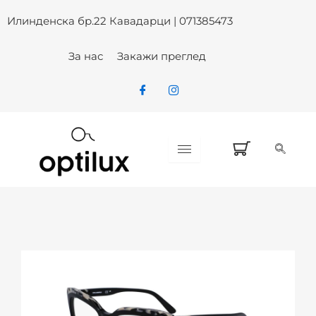
Skip
Илинденска бр.22 Кавадарци | 071385473
to
content
За нас
Закажи преглед