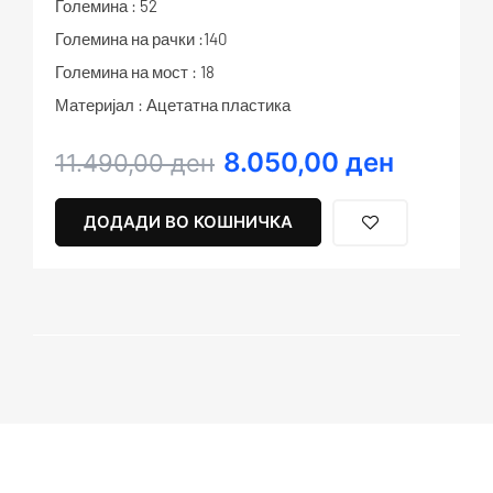
Големина : 52
Големина на рачки :140
Големина на мост : 18
Материјал : Ацетатна пластика
8.050,00
ден
Original
Current
11.490,00
ден
price
price
was:
is:
ДОДАДИ ВО КОШНИЧКА
11.490,00 ден.
8.050,00 ден.