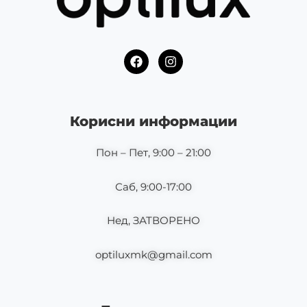
F
I
a
n
c
s
e
t
b
a
o
g
Корисни информации
o
r
k
a
m
Пон – Пет, 9:00 – 21:00
Саб, 9:00-17:00
Нед, ЗАТВОРЕНО
optiluxmk@gmail.com