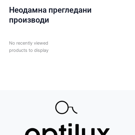
Неодамна прегледани
производи
No recently viewed
products to display