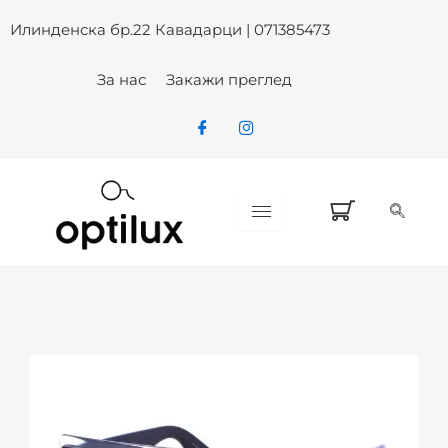
Skip
Илинденска бр.22 Кавадарци | 071385473
to
content
За нас
Закажи преглед