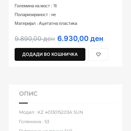
Големина на мост : 16
Поларизираност : не
Материјал : Ацетатна пластика
6.930,00
ден
Original
Current
9.890,00
ден
price
price
was:
is:
ДОДАДИ ВО КОШНИЧКА
9.890,00 ден.
6.930,00 ден.
ОПИС
Модел : KZ 4013015203A SUN
Големина : 53