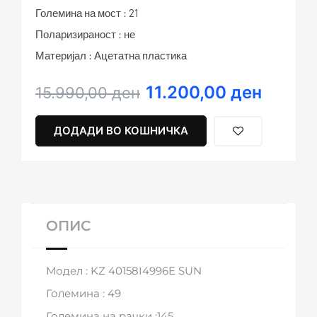
Големина на мост : 21
Поларизираност : не
Материјал : Ацетатна пластика
11.200,00
ден
Original
Current
15.990,00
ден
price
price
was:
is:
ДОДАДИ ВО КОШНИЧКА
15.990,00 ден.
11.200,00 ден.
ОПИС
Модел : KZ 40158I4996E SUN
Големина : 49
Големина на рачки :145