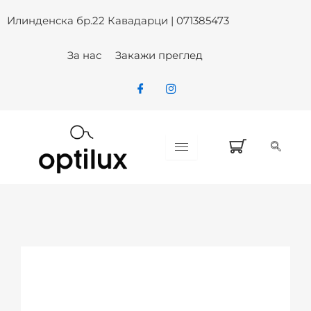
Skip
Илинденска бр.22 Кавадарци | 071385473
to
content
За нас
Закажи преглед