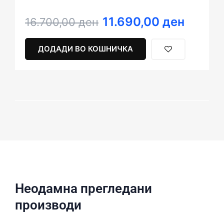
11.690,00
ден
Original
Current
16.700,00
ден
price
price
was:
is:
ДОДАДИ ВО КОШНИЧКА
16.700,00 ден.
11.690,00 ден.
Неодамна прегледани
производи