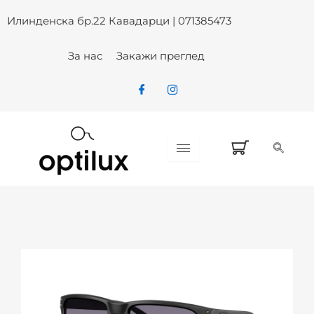
OAKLEY 009487-0361 HOLBROOK
Skip
Илинденска бр.22 Кавадарци | 071385473
to
content
За нас
Закажи преглед