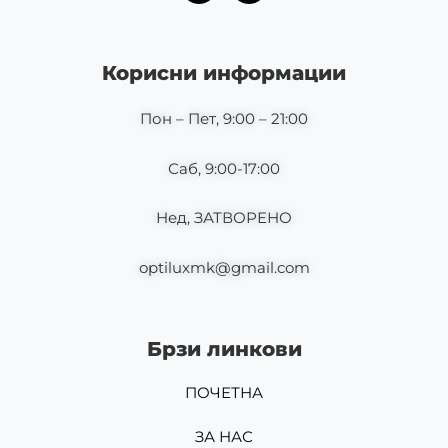
c
s
e
t
b
a
o
g
Корисни информации
o
r
k
a
m
Пон – Пет, 9:00 – 21:00
Саб, 9:00-17:00
Нед, ЗАТВОРЕНО
optiluxmk@gmail.com
Брзи линкови
ПОЧЕТНА
ЗА НАС