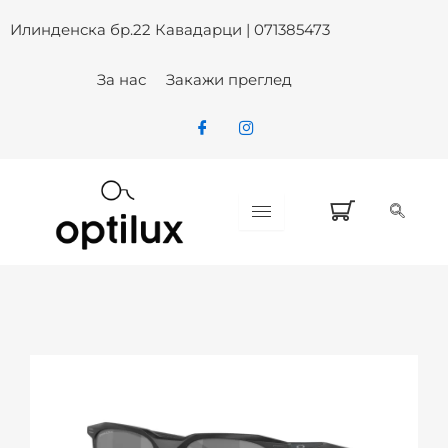
OAKLEY OO9286-0154 PRIZM SU
Skip
Илинденска бр.22 Кавадарци | 071385473
to
content
За нас
Закажи преглед