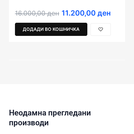
11.200,00
ден
Original
Current
16.000,00
ден
price
price
was:
is:
ДОДАДИ ВО КОШНИЧКА
16.000,00 ден.
11.200,00 ден.
Неодамна прегледани
производи