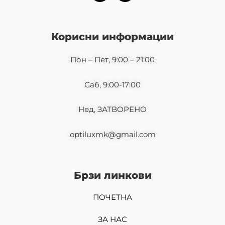
c
s
e
t
b
a
o
g
Корисни информации
o
r
k
a
m
Пон – Пет, 9:00 – 21:00
Саб, 9:00-17:00
Нед, ЗАТВОРЕНО
optiluxmk@gmail.com
Брзи линкови
ПОЧЕТНА
ЗА НАС