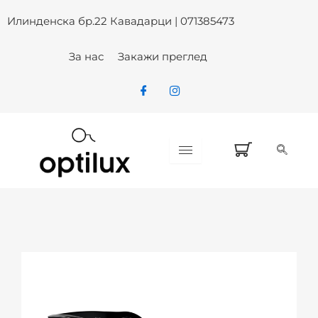
RAY BAN RB 2140-F 901 SUN – O
Skip
Илинденска бр.22 Кавадарци | 071385473
to
content
За нас
Закажи преглед