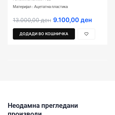
Материјал : Ацетатна пластика
9.100,00
ден
Original
Current
13.000,00
ден
price
price
was:
is:
ДОДАДИ ВО КОШНИЧКА
13.000,00 ден.
9.100,00 ден.
Неодамна прегледани
производи