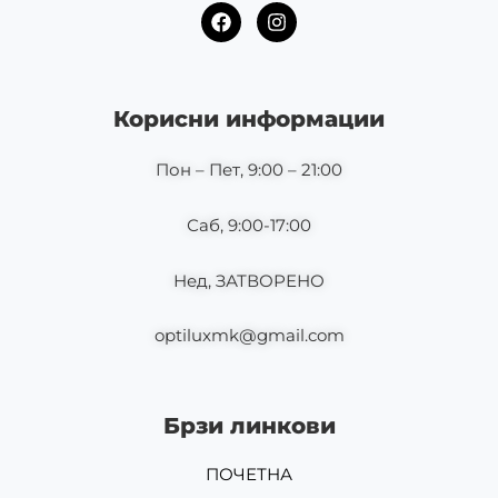
F
I
a
n
c
s
e
t
b
a
o
g
Корисни информации
o
r
k
a
m
Пон – Пет, 9:00 – 21:00
Саб, 9:00-17:00
Нед, ЗАТВОРЕНО
optiluxmk@gmail.com
Брзи линкови
ПОЧЕТНА