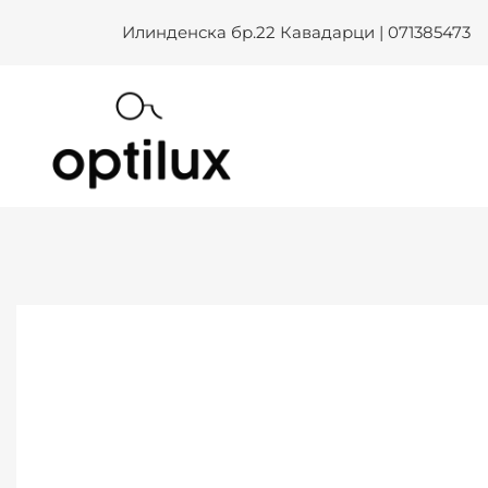
Skip
Илинденска бр.22 Кавадарци | 071385473
to
content