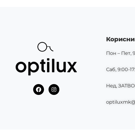
Корисни
Пон – Пет, 9
Саб, 9:00-17
Нед, ЗАТВ
F
I
a
n
c
s
optiluxmk
e
t
b
a
o
g
o
r
k
a
m