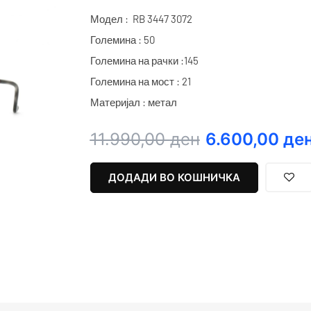
Модел : RB 3447 3072
Големина : 50
Големина на рачки :145
Големина на мост : 21
Материјал : метал
Original
Current
11.990,00
ден
6.600,00
де
price
price
was:
is:
ДОДАДИ ВО КОШНИЧКА
11.990,00 ден.
6.600,00 ден.