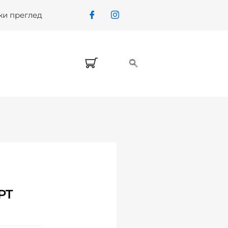
жи преглед
PT