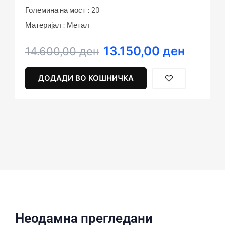
Големина на мост : 20
Материјал : Метал
13.150,00
ден
Original
Current
14.600,00
ден
price
price
was:
is:
ДОДАДИ ВО КОШНИЧКА
14.600,00 ден.
13.150,00 ден.
Неодамна прегледани