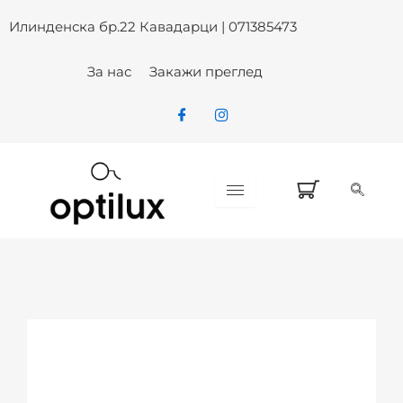
Skip
Илинденска бр.22 Кавадарци | 071385473
to
content
За нас
Закажи преглед