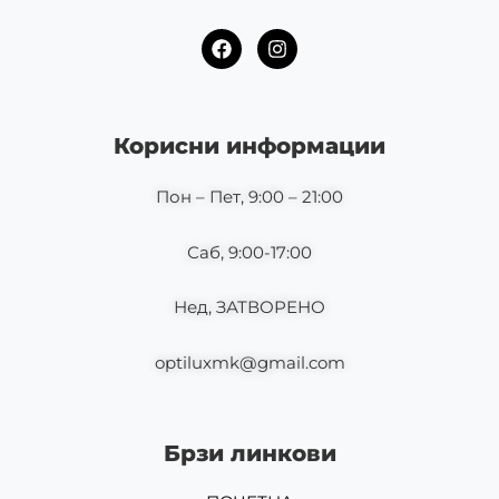
F
I
a
n
c
s
e
t
b
a
o
g
Корисни информации
o
r
k
a
m
Пон – Пет, 9:00 – 21:00
Саб, 9:00-17:00
Нед, ЗАТВОРЕНО
optiluxmk@gmail.com
Брзи линкови