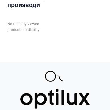
производи
No recently viewed
products to display