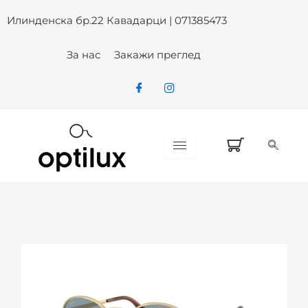
Skip
Илинденска бр.22 Кавадарци | 071385473
to
content
За нас
Закажи преглед