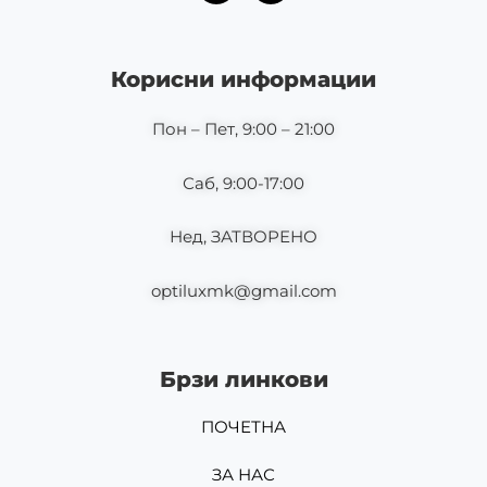
c
s
e
t
b
a
o
g
Корисни информации
o
r
k
a
m
Пон – Пет, 9:00 – 21:00
Саб, 9:00-17:00
Нед, ЗАТВОРЕНО
optiluxmk@gmail.com
Брзи линкови
ПОЧЕТНА
ЗА НАС