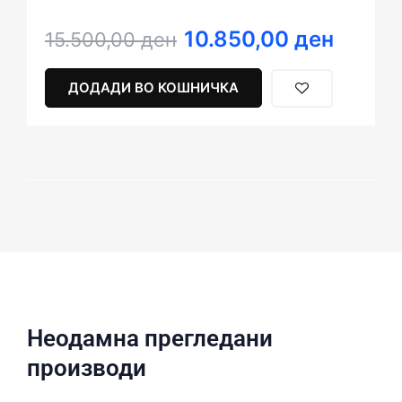
10.850,00
ден
Original
Current
15.500,00
ден
price
price
was:
is:
ДОДАДИ ВО КОШНИЧКА
15.500,00 ден.
10.850,00 ден.
Неодамна прегледани
производи