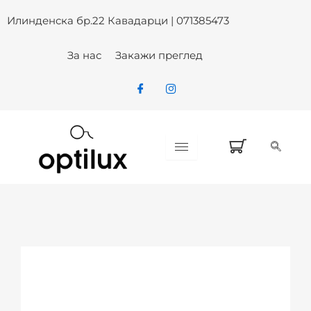
Skip
Илинденска бр.22 Кавадарци | 071385473
to
content
За нас
Закажи преглед