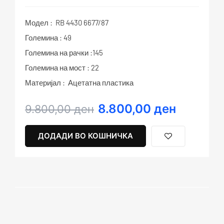
Модел : RB 4430 6677/87
Големина : 49
Големина на рачки :145
Големина на мост : 22
Материјал : Ацетатна пластика
8.800,00
ден
Original
Current
9.800,00
ден
price
price
was:
is:
ДОДАДИ ВО КОШНИЧКА
9.800,00 ден.
8.800,00 ден.