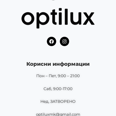
F
I
a
n
c
s
e
t
b
a
o
g
Корисни информации
o
r
k
a
m
Пон – Пет, 9:00 – 21:00
Саб, 9:00-17:00
Нед, ЗАТВОРЕНО
optiluxmk@gmail.com