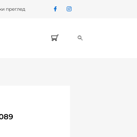
жи преглед
089