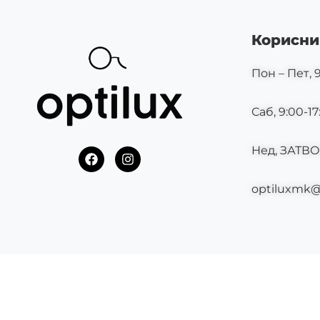
Корисни
Пон – Пет, 9
Саб, 9:00-17
Нед, ЗАТВ
F
I
a
n
c
s
optiluxmk
e
t
b
a
o
g
o
r
k
a
m
©2025 OPTILUX.MK СИТЕ ПРАВА СЕ ЗАДРЖАНИ.