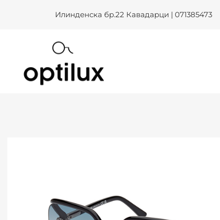
Skip
Илинденска бр.22 Кавадарци | 071385473
to
content