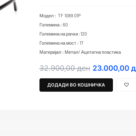
Модел : TF 1089 01P
Големина : 60
Големина на рачки :120
Големина на мост : 17
Материјал : Метал/ Ацетатна пластика
Original
Current
32.900,00
ден
23.000,00
д
price
price
was:
is:
ДОДАДИ ВО КОШНИЧКА
32.900,00 ден.
23.000,00 ден.