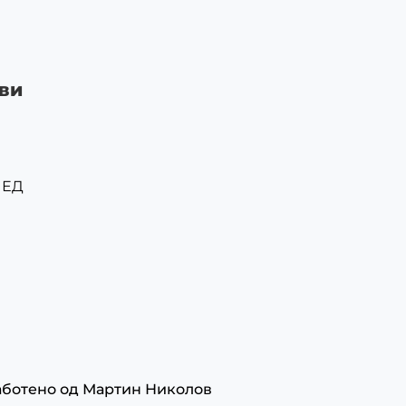
ви
ЛЕД
аботено од
Мартин Николов