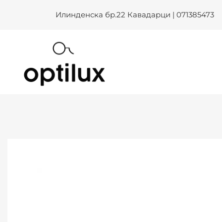
Skip
Илинденска бр.22 Кавадарци | 071385473
to
content