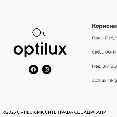
Корисни
Пон – Пет, 9
Саб, 9:00-17
Нед, ЗАТВ
F
I
a
n
c
s
optiluxmk
e
t
b
a
o
g
o
r
k
a
m
©2025 OPTILUX.MK СИТЕ ПРАВА СЕ ЗАДРЖАНИ.