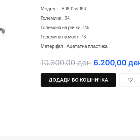
Модел : TB 180154096
Големина : 54
Големина на рачки :145
Големина на мост : 16
Материјал : Ацетатна пластика
Original
Current
10.300,00
ден
6.200,00
де
price
price
was:
is:
ДОДАДИ ВО КОШНИЧКА
10.300,00 ден.
6.200,00 ден.