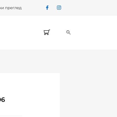
жи преглед
96