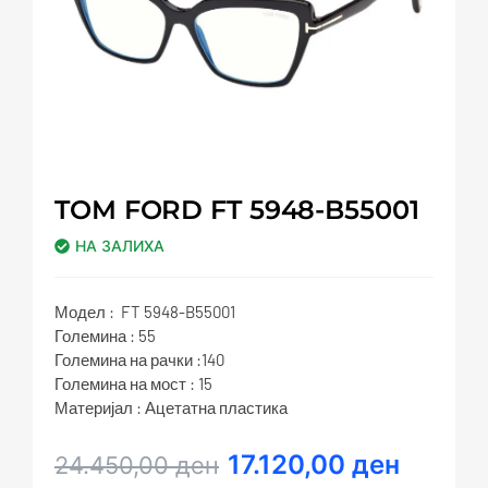
TOM FORD FT 5948-B55001
НА ЗАЛИХА
Модел : FT 5948-B55001
Големина : 55
Големина на рачки :140
Големина на мост : 15
Материјал : Ацетатна пластика
17.120,00
ден
Original
Current
24.450,00
ден