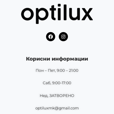
F
I
a
n
c
s
e
t
b
a
o
g
Корисни информации
o
r
k
a
m
Пон – Пет, 9:00 – 21:00
Саб, 9:00-17:00
Нед, ЗАТВОРЕНО
optiluxmk@gmail.com