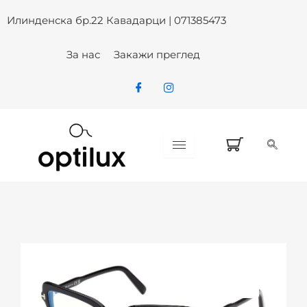
Skip
Илинденска бр.22 Кавадарци | 071385473
to
content
За нас
Закажи преглед