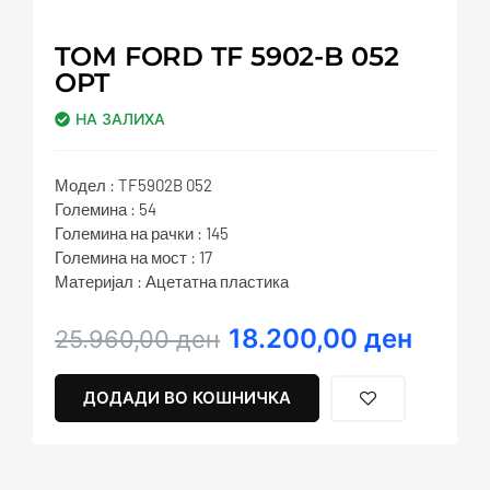
TOM FORD TF 5902-B 052
OPT
НА ЗАЛИХА
Модел : TF5902B 052
Големина : 54
Големина на рачки : 145
Големина на мост : 17
Материјал : Ацетатна пластика
18.200,00
ден
Original
Current
25.960,00
ден
price
price
was:
is:
ДОДАДИ ВО КОШНИЧКА
25.960,00 ден.
18.200,00 ден.