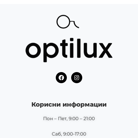
F
I
a
n
c
s
e
t
b
a
o
g
Корисни информации
o
r
k
a
m
Пон – Пет, 9:00 – 21:00
Саб, 9:00-17:00