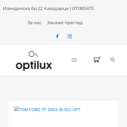
Skip
Илинденска бр.22 Кавадарци | 071385473
to
content
За нас
Закажи преглед