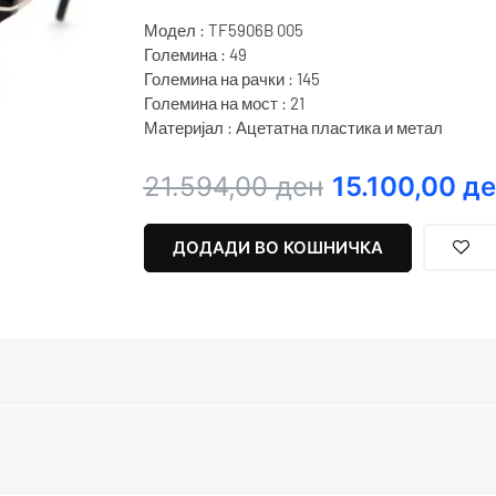
Модел : TF5906B 005
Големина : 49
Големина на рачки : 145
Големина на мост : 21
Материјал : Ацетатна пластика и метал
Original
Current
21.594,00
ден
15.100,00
де
price
price
was:
is:
ДОДАДИ ВО КОШНИЧКА
21.594,00 ден.
15.100,00 ден.