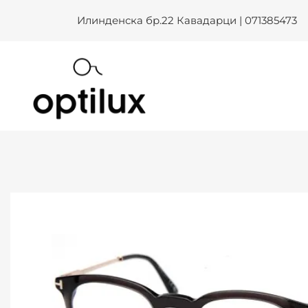
TOM FORD TF 5905B 005 OPT
Skip
Илинденска бр.22 Кавадарци | 071385473
to
content