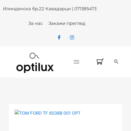
Skip
Илинденска бр.22 Кавадарци | 071385473
to
content
За нас
Закажи преглед