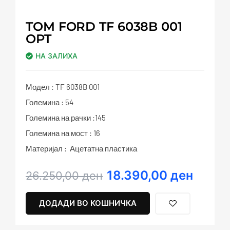
TOM FORD TF 6038B 001
OPT
НА ЗАЛИХА
Модел : TF 6038B 001
Големина : 54
Големина на рачки :145
Големина на мост : 16
Материјал : Ацетатна пластика
18.390,00
ден
Original
Current
26.250,00
ден
price
price
was:
is:
ДОДАДИ ВО КОШНИЧКА
26.250,00 ден.
18.390,00 ден.