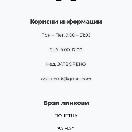
c
s
e
t
b
a
o
g
Корисни информации
o
r
k
a
m
Пон – Пет, 9:00 – 21:00
Саб, 9:00-17:00
Нед, ЗАТВОРЕНО
optiluxmk@gmail.com
Брзи линкови
ПОЧЕТНА
ЗА НАС