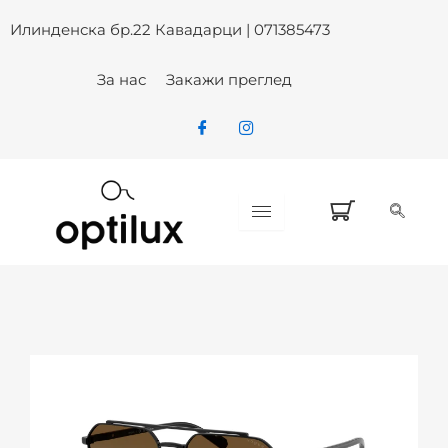
VOGUE VO 4356S 352/TF SUN – 
Skip
Илинденска бр.22 Кавадарци | 071385473
to
content
За нас
Закажи преглед