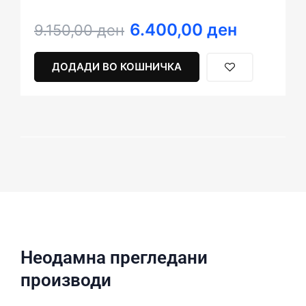
6.400,00
ден
Original
Current
9.150,00
ден
price
price
was:
is:
ДОДАДИ ВО КОШНИЧКА
9.150,00 ден.
6.400,00 ден.
Неодамна прегледани
производи