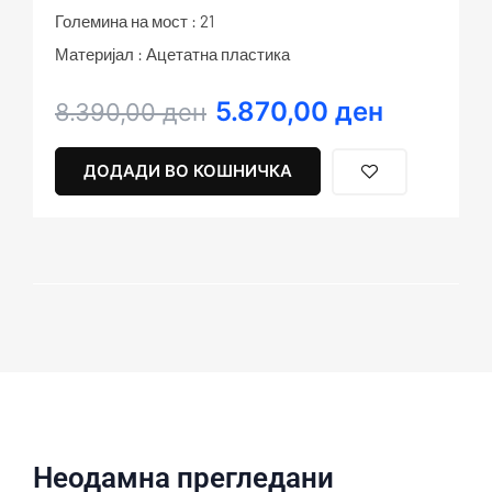
Големина на мост : 21
Материјал : Ацетатна пластика
5.870,00
ден
Original
Current
8.390,00
ден
price
price
was:
is:
ДОДАДИ ВО КОШНИЧКА
8.390,00 ден.
5.870,00 ден.
Неодамна прегледани