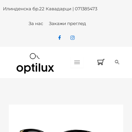
Skip
Илинденска бр.22 Кавадарци | 071385473
to
content
За нас
Закажи преглед