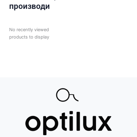
производи
No recently viewed
products to display