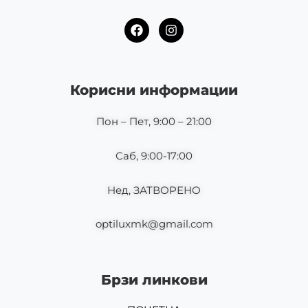
F
I
a
n
c
s
e
t
b
a
o
g
Корисни информации
o
r
k
a
m
Пон – Пет, 9:00 – 21:00
Саб, 9:00-17:00
Нед, ЗАТВОРЕНО
optiluxmk@gmail.com
Брзи линкови