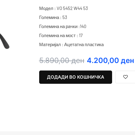
Модел : VO 5452 W44 53
Големина : 53
Големина на рачки :140
Големина на мост : 17
Материјал : Ацетатна пластика
Original
Current
5.890,00
ден
4.200,00
ден
price
price
was:
is:
ДОДАДИ ВО КОШНИЧКА
5.890,00 ден.
4.200,00 ден.