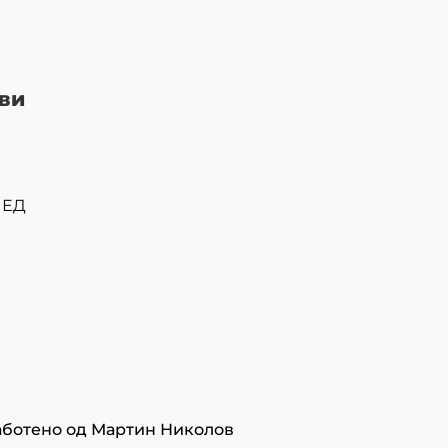
ви
ЛЕД
аботено од
Мартин Николов