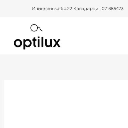
Skip
Илинденска бр.22 Кавадарци | 071385473
to
content