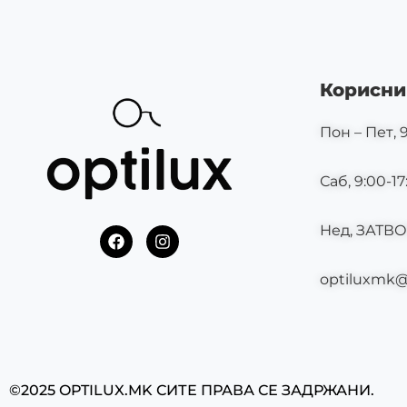
Корисни
Пон – Пет, 9
Саб, 9:00-17
Нед, ЗАТВ
F
I
a
n
c
s
optiluxmk
e
t
b
a
o
g
o
r
k
a
m
©2025 OPTILUX.MK СИТЕ ПРАВА СЕ ЗАДРЖАНИ.