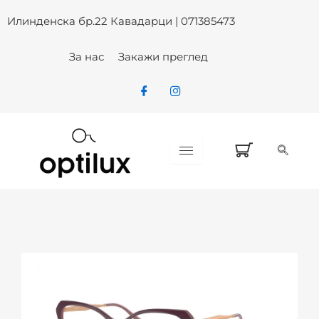
Skip
Илинденска бр.22 Кавадарци | 071385473
to
content
За нас
Закажи преглед