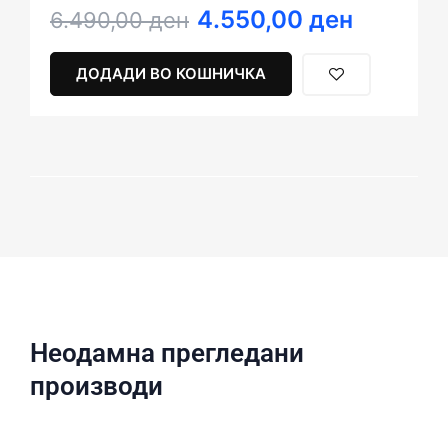
4.550,00
ден
Original
Current
6.490,00
ден
price
price
was:
is:
ДОДАДИ ВО КОШНИЧКА
6.490,00 ден.
4.550,00 ден.
Неодамна прегледани
производи