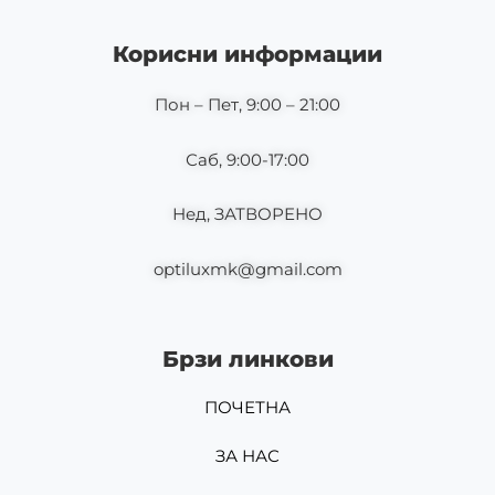
e
t
b
a
o
g
Корисни информации
o
r
k
a
m
Пон – Пет, 9:00 – 21:00
Саб, 9:00-17:00
Нед, ЗАТВОРЕНО
optiluxmk@gmail.com
Брзи линкови
ПОЧЕТНА
ЗА НАС