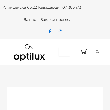
Skip
Илинденска бр.22 Кавадарци | 071385473
to
content
За нас
Закажи преглед