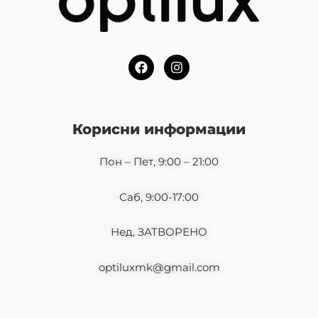
F
I
a
n
c
s
e
t
b
a
o
g
Корисни информации
o
r
k
a
m
Пон – Пет, 9:00 – 21:00
Саб, 9:00-17:00
Нед, ЗАТВОРЕНО
optiluxmk@gmail.com