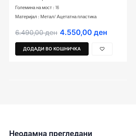
Големина на мост : 16
Материјал : Метал/ Ацетатна пластика
4.550,00
ден
Original
Current
6.490,00
ден
price
price
was:
is:
ДОДАДИ ВО КОШНИЧКА
6.490,00 ден.
4.550,00 ден.
Неодамна прегледани