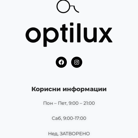
F
I
a
n
c
s
e
t
b
a
o
g
Корисни информации
o
r
k
a
m
Пон – Пет, 9:00 – 21:00
Саб, 9:00-17:00
Нед, ЗАТВОРЕНО