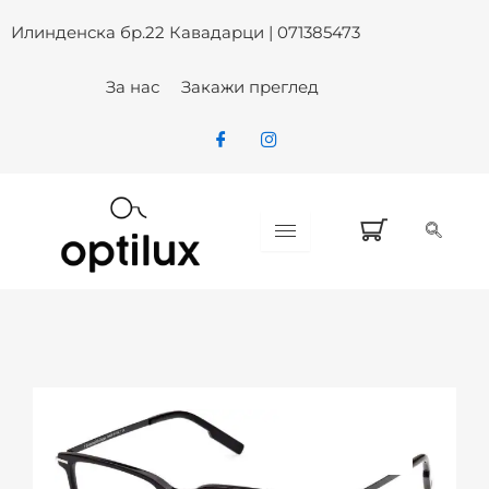
Skip
Илинденска бр.22 Кавадарци | 071385473
to
content
За нас
Закажи преглед