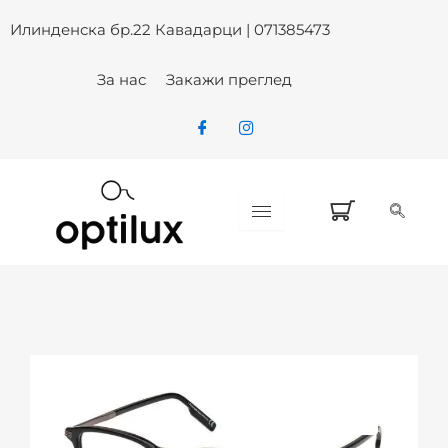
Skip
Илинденска бр.22 Кавадарци | 071385473
to
content
За нас
Закажи преглед