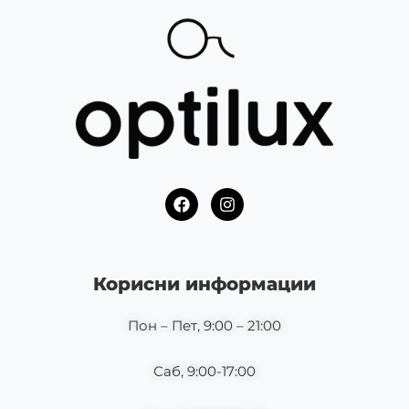
F
I
a
n
c
s
e
t
b
a
o
g
Корисни информации
o
r
k
a
m
Пон – Пет, 9:00 – 21:00
Саб, 9:00-17:00