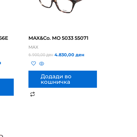
66E
MAX&Co. MO 5033 55071
MAX
4.830,00
ден
6.900,00
ден
н
Додади во
кошничка