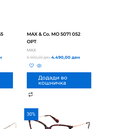
55
MAX & Co. MO 5071 052
OPT
MAX
н
4.490,00
ден
6.900,00
ден
Додади во
кошничка
30%