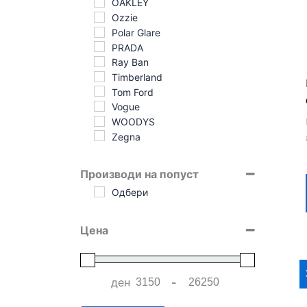
OAKLEY
Ozzie
Polar Glare
PRADA
Ray Ban
Timberland
Tom Ford
Vogue
WOODYS
Zegna
Производи на попуст
Одбери
Цена
ден
-
Minimum Price
Maximum Price