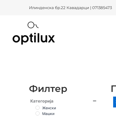
Skip
Илинденска бр.22 Кавадарци | 071385473
to
content
Филтер
Категорија
Женски
Машки