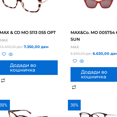
MAX & CO MO 5113 055 OPT
MAX&Co. MO 005754 
SUN
MAX
7.350,00
ден
10.490,00
ден
MAX
6.630,00
де
8.890,00
ден
Додади во
кошничка
Додади во
кошничка
30%
30%