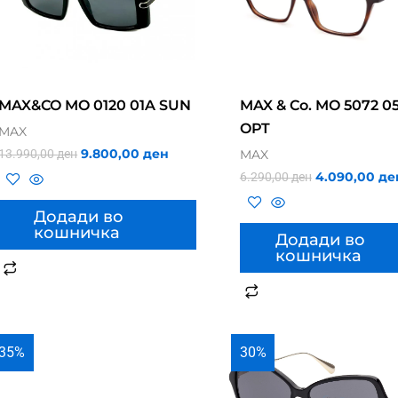
MAX&CO MO 0120 01A SUN
MAX & Co. MO 5072 0
OPT
MAX
9.800,00
ден
13.990,00
ден
MAX
4.090,00
де
6.290,00
ден
Додади во
кошничка
Додади во
кошничка
35%
30%