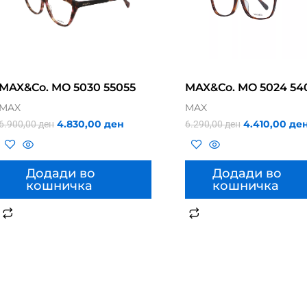
MAX&Co. MO 5030 55055
MAX&Co. MO 5024 54
MAX
MAX
4.830,00
ден
4.410,00
де
6.900,00
ден
6.290,00
ден
Додади во
Додади во
кошничка
кошничка