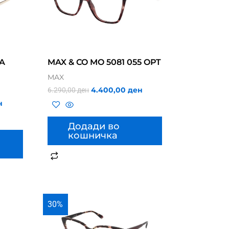
1A
MAX & CO MO 5081 055 OPT
MAX
4.400,00
ден
6.290,00
ден
н
Додади во
кошничка
30%