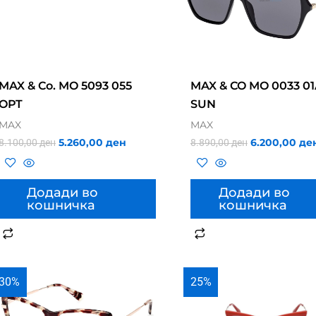
MAX & Co. MO 5093 055
MAX & CO MO 0033 0
OPT
SUN
MAX
MAX
5.260,00
ден
6.200,00
де
8.100,00
ден
8.890,00
ден
Додади во
Додади во
кошничка
кошничка
30%
25%