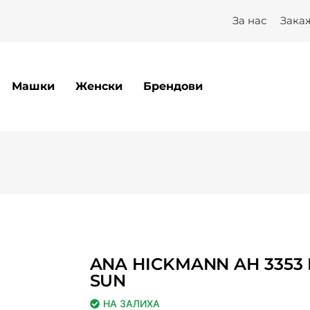
 SUN – Optilux
За нас
Зака
Машки
Женски
Брендови
ANA HICKMANN AH 3353
SUN
НА ЗАЛИХА