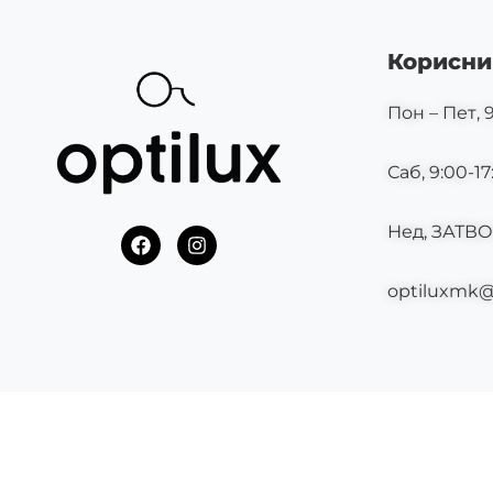
Корисни
Пон – Пет, 9
Саб, 9:00-17
Нед, ЗАТВ
F
I
a
n
c
s
optiluxmk
e
t
b
a
o
g
o
r
k
a
m
©2025 OPTILUX.MK СИТЕ ПРАВА СЕ ЗАДРЖАНИ.