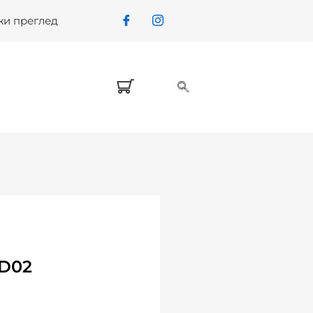
жи преглед
 D02