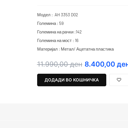
Модел : AH 3353 D02
Големина : 59
Големина на рачки :142
Големина на мост : 16
Материјал : Метал/ Ацетатна пластика
Original
Current
11.990,00
ден
8.400,00
де
price
price
was:
is:
ДОДАДИ ВО КОШНИЧКА
11.990,00 ден.
8.400,00 ден.