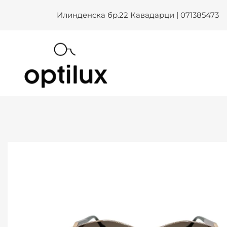
ANA HICKMANN AH 3353 D02
Skip
Илинденска бр.22 Кавадарци | 071385473
to
content